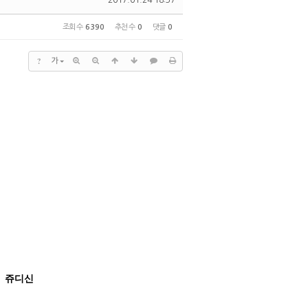
2017.01.24 18:37
조회 수
6390
추천 수
0
댓글
0
?
가
: 쥬디신