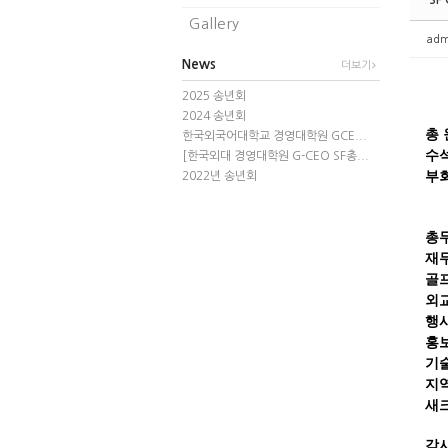
SF
Gallery
adm
News
더보기
2025 송년회
2024 송년회
총 
한국외국어대학교 경영대학원 GCE...
수석
[한국외대 경영대학원 G-CEO SF총...
부회
2022년 송년회
5
총무
재무
골프
외교
행사
홍보
기
지
새
감