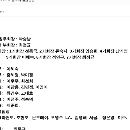
 G-CEO 원우회 임원진단
in
원우회장 : 박승남
 부회장 : 최점균
장 : 1기회장 전동국
, 2기회장 류숙자, 3기회장 양승희, 4기회장 남기영
기회장 이혜숙. 6기회장 정연근, 7기회장 최점균
 : 이혜숙
 : 홍혜정, 박미정
 : 이우주, 최선희
: 이광용, 김민정, 이영미
: 촤경수, 고태호
 : 이정주, 정승덕
술: 지준희,
역팀장
크라맨토: 조현포
몬토레이: 오영수
LA: 김병해
서을: 정은영
미주
사: 최문규