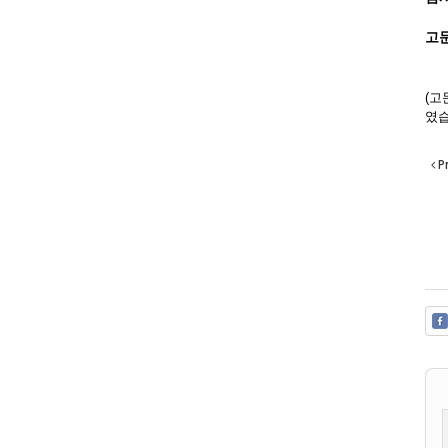
고문
박
(고
였습
P