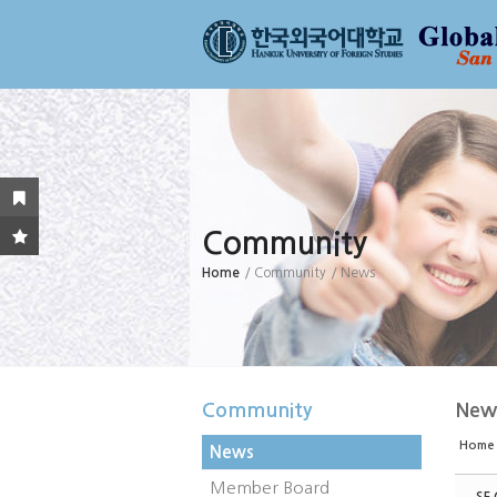
Sketchbook5, 스케치북5
Sketchbook5, 스케치북5
Sketchbook5, 스케치북5
Sketchbook5, 스케치북5
Community
Home
/ Community
/ News
Community
New
Home
News
Member Board