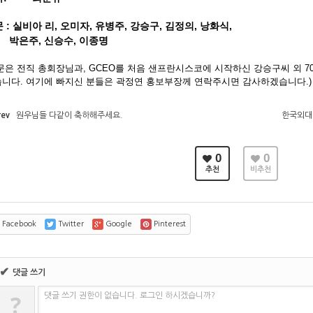
 : 실비아 리, 오미자, 유병주, 강승구, 김정의, 낭화식,
은주, 신승수, 이종명
문은 전직 총회장님과, GCEO를 처음 샌프란시스코에 시작하신 강승구씨 외 
니다. 여기에 빠지신 분들은 곽정연 홍보부장께 연락주시면 감사하겠습니다.
rev
원우님들 다같이 축하해주세요.
한국외대 
0
0
추천
비추천
Facebook
Twitter
Google
Pinterest
✔
댓글 쓰기
?
댓글 쓰기 권한이 없습니다. 로그인 하시겠습니까?