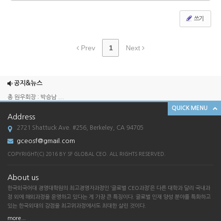
쓰기
Prev
1
Next
2025 송년회
2024 송년회
공지&뉴스
총 원우회장 : 박승남 ...
QUICK MENU
한국외국어대학교 경영대학원 GCEO 과정 SF ...
Address
[한국외대 경영대학원 G-CEO SF총원우회 송...
2721 Shattuck Ave. #256, Berkeley, CA 94705
2025 송년회
gceosf@gmail.com
2024 송년회
COPYRIGHT(C) 2016 BY SF GLOBAL CEO. ALL RIGHTS RESERVED.
총 원우회장 : 박승남 ...
About us
한국외국어대학교 경영대학원 GCEO 과정 SF ...
한국외국어대 경영대학원의 최고경영자과정인 ‘글로벌 CEO과정’은 다른 대학과 달리 국내과
[한국외대 경영대학원 G-CEO SF총원우회 송...
정 외에 해외과정을 운영하고 있다는 게 가장 큰 특징이다. 글로벌 인재 양성 분야를 특화하고
있는 한국외대의 강점을 최고위과정에서도 최대한 살린 것이다.
more...