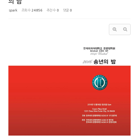
의 밤
spark
조회 수
24856
추천 수
0
댓글
0