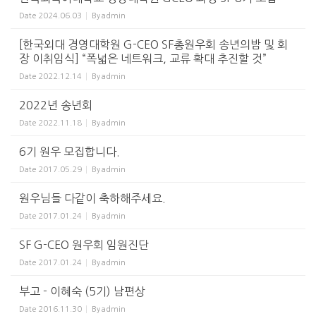
Date
2024.06.03
By
admin
[한국외대 경영대학원 G-CEO SF총원우회 송년의밤 및 회
장 이취임식] “폭넓은 네트워크, 교류 확대 추진할 것”
Date
2022.12.14
By
admin
2022년 송년회
Date
2022.11.18
By
admin
6기 원우 모집합니다.
Date
2017.05.29
By
admin
원우님들 다같이 축하해주세요.
Date
2017.01.24
By
admin
SF G-CEO 원우회 임원진단
Date
2017.01.24
By
admin
부고 - 이혜숙 (5기) 남편상
Date
2016.11.30
By
admin