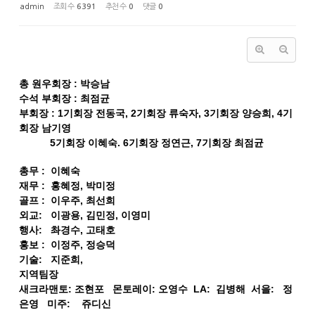
admin
조회 수
6391
추천 수
0
댓글
0
총 원우회장 : 박승남
수석 부회장 : 최점균
부회장 : 1기회장 전동국
, 2기회장 류숙자, 3기회장 양승희, 4기
회장 남기영
5기회장 이혜숙. 6기회장 정연근, 7기회장 최점균
총무 : 이혜숙
재무 : 홍혜정, 박미정
골프 : 이우주, 최선희
외교: 이광용, 김민정, 이영미
행사: 촤경수, 고태호
홍보 : 이정주, 정승덕
기술: 지준희,
지역팀장
새크라맨토: 조현포
몬토레이: 오영수
LA: 김병해
서을: 정
은영
미주: 쥬디신