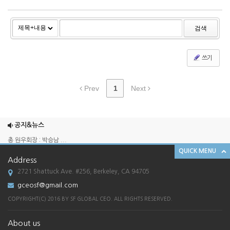
검색
쓰기
Prev
1
Next
2025 송년회
2024 송년회
공지&뉴스
총 원우회장 : 박승남 ...
QUICK MENU
한국외국어대학교 경영대학원 GCEO 과정 SF ...
Address
[한국외대 경영대학원 G-CEO SF총원우회 송...
2721 Shattuck Ave. #256, Berkeley, CA 94705
2025 송년회
gceosf@gmail.com
2024 송년회
COPYRIGHT(C) 2016 BY SF GLOBAL CEO. ALL RIGHTS RESERVED.
총 원우회장 : 박승남 ...
About us
한국외국어대학교 경영대학원 GCEO 과정 SF ...