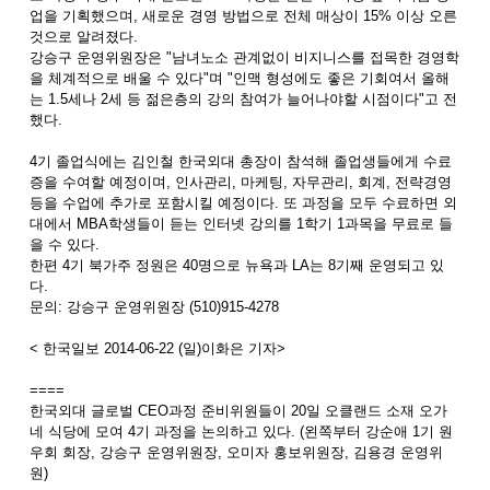
업을 기획했으며, 새로운 경영 방법으로 전체 매상이 15% 이상 오른
것으로 알려졌다.
강승구 운영위원장은 "남녀노소 관계없이 비지니스를 접목한 경영학
을 체계적으로 배울 수 있다"며 "인맥 형성에도 좋은 기회여서 올해
는 1.5세나 2세 등 젊은층의 강의 참여가 늘어나야할 시점이다"고 전
했다.
4기 졸업식에는 김인철 한국외대 총장이 참석해 졸업생들에게 수료
증을 수여할 예정이며, 인사관리, 마케팅, 자무관리, 회계, 전략경영
등을 수업에 추가로 포함시킬 예정이다. 또 과정을 모두 수료하면 외
대에서 MBA학생들이 듣는 인터넷 강의를 1학기 1과목을 무료로 들
을 수 있다.
한편 4기 북가주 정원은 40명으로 뉴욕과 LA는 8기째 운영되고 있
다.
문의: 강승구 운영위원장 (510)915-4278
< 한국일보 2014-06-22 (일)이화은 기자>
====
한국외대 글로벌 CEO과정 준비위원들이 20일 오클랜드 소재 오가
네 식당에 모여 4기 과정을 논의하고 있다. (왼쪽부터 강순애 1기 원
우회 회장, 강승구 운영위원장, 오미자 홍보위원장, 김용경 운영위
원)