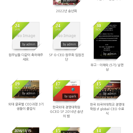
by admin
진할 것”
2022년 송년회
24
24
30
JAN
JAN
NOV
No Image
No Image
by admin
by admin
by admin
원우님들 다같이 축하해주
SF G-CEO 원우회 임원진
세요.
단
부고 - 이혜숙 (5기) 남편
상
19
17
15
NOV
NOV
NOV
by admin
by admin
by spark
외대 글로벌 CEO과정 3기
한국 외국어대학교 경영대
한국외대 경영대학원
생들이 졸업식
학원 sf global CEO 수료
GCEO SF 2016년 송년
식
의 밤
15
15
14
2016/11/15