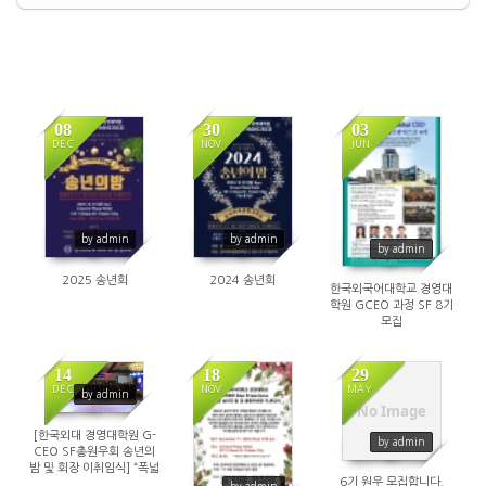
08
30
03
DEC
NOV
JUN
by admin
by admin
by admin
2025 송년회
2024 송년회
한국외국어대학교 경영대
학원 GCEO 과정 SF 8기
모집
14
18
29
DEC
NOV
MAY
by admin
No Image
[한국외대 경영대학원 G-
by admin
CEO SF총원우회 송년의
밤 및 회장 이취임식] “폭넓
6기 원우 모집합니다.
은 네트워크, 교류 확대 추