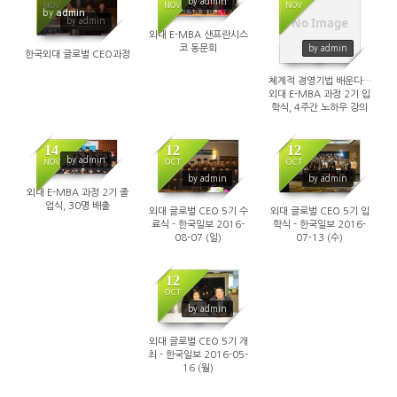
by admin
NOV
NOV
NOV
by
admin
No Image
by admin
외대 E-MBA 샌프란시스
코 동문회
by admin
한국외대 글로벌 CEO과정
체계적 경영기법 배운다…
외대 E-MBA 과정 2기 입
학식, 4주간 노하우 강의
14
12
12
by admin
NOV
OCT
OCT
by admin
by admin
외대 E-MBA 과정 2기 졸
업식, 30명 배출
외대 글로벌 CEO 5기 수
외대 글로벌 CEO 5기 입
료식 - 한국일보 2016-
학식 - 한국일보 2016-
08-07 (일)
07-13 (수)
12
OCT
by admin
외대 글로벌 CEO 5기 개
최 - 한국일보 2016-05-
16 (월)