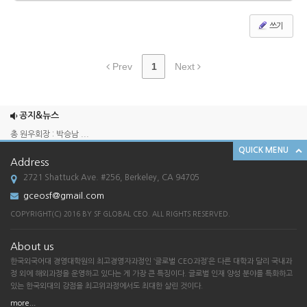
쓰기
Prev
1
Next
2025 송년회
2024 송년회
공지&뉴스
총 원우회장 : 박승남 ...
QUICK MENU
한국외국어대학교 경영대학원 GCEO 과정 SF ...
Address
[한국외대 경영대학원 G-CEO SF총원우회 송...
2721 Shattuck Ave. #256, Berkeley, CA 94705
2025 송년회
gceosf@gmail.com
2024 송년회
COPYRIGHT(C) 2016 BY SF GLOBAL CEO. ALL RIGHTS RESERVED.
총 원우회장 : 박승남 ...
About us
한국외국어대학교 경영대학원 GCEO 과정 SF ...
한국외국어대 경영대학원의 최고경영자과정인 ‘글로벌 CEO과정’은 다른 대학과 달리 국내과
[한국외대 경영대학원 G-CEO SF총원우회 송...
정 외에 해외과정을 운영하고 있다는 게 가장 큰 특징이다. 글로벌 인재 양성 분야를 특화하고
있는 한국외대의 강점을 최고위과정에서도 최대한 살린 것이다.
more...