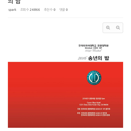
의 밤
spark
조회 수
24866
추천 수
0
댓글
0