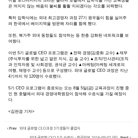
이날 포스터시티의 크라운 플라자 호텔에서 입학식을 가진 교육생들
은 꺼지지 않는 배움의 불씨를 활활 지피겠다는 각오를 피력했다.
특히 입학식에는 외대 최고경영자 과정 27기 원우들이 힘을 실어주
려 한국에서 베이지역을 방문해 자리를 함께 했다.
또한, 북가주 외대 동창들도 참석하는 등 한층 강화된 네트워크를 보
여줬다.
이번 5기 글로벌 CEO 프로그램은 ▲전략 경영(김중화 교수) ▲재무
(주식투자를 위한 넓고 얕은 지식, 김 솔 교수) ▲조직/인사관리(조직
과 인적자원 및 사회경영, 권석균 교수) ▲마케팅(마케팅 세계로의
여행, 채명수 교수) 등으로 구성됐다. 외대 글로벌 CEO 과정은 지난
4기까지 약 120명이 수료했다.
5기 CEO 프로그램이 종료되는 오는 8월 5일(금) 교육과정이 진행 중
인 현 호텔에서 외대 경영대학원장이 참석해 수료식을 가질 예정이
다.
<김판겸 기자>
Prev
외대 글로벌 CEO과정 3기생들이 졸업식
외대 글로벌 CEO 5기 수료식 - 한국일보 2016-08-07 (일)
Next