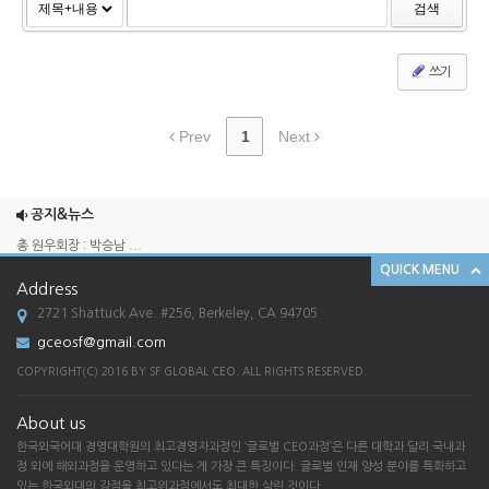
검색
쓰기
Prev
1
Next
2025 송년회
2024 송년회
공지&뉴스
총 원우회장 : 박승남 ...
QUICK MENU
한국외국어대학교 경영대학원 GCEO 과정 SF ...
Address
[한국외대 경영대학원 G-CEO SF총원우회 송...
2721 Shattuck Ave. #256, Berkeley, CA 94705
2025 송년회
gceosf@gmail.com
2024 송년회
COPYRIGHT(C) 2016 BY SF GLOBAL CEO. ALL RIGHTS RESERVED.
총 원우회장 : 박승남 ...
About us
한국외국어대학교 경영대학원 GCEO 과정 SF ...
한국외국어대 경영대학원의 최고경영자과정인 ‘글로벌 CEO과정’은 다른 대학과 달리 국내과
[한국외대 경영대학원 G-CEO SF총원우회 송...
정 외에 해외과정을 운영하고 있다는 게 가장 큰 특징이다. 글로벌 인재 양성 분야를 특화하고
있는 한국외대의 강점을 최고위과정에서도 최대한 살린 것이다.