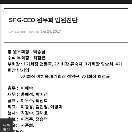
Sketchbook5, 스케치북5
SF G-CEO 원우회 임원진단
admin
Jan 24, 2017
by
posted
총 원우회장 : 박승남
Sketchbook5, 스케치북5
수석 부회장 : 최점균
부회장 : 1기회장 전동국
, 2기회장 류숙자, 3기회장 양승희, 4기
회장 남기영
5기회장 이혜숙. 6기회장 정연근, 7기회장 최점균
총무 : 이혜숙
재무 : 홍혜정, 박미정
골프 : 이우주, 최선희
외교: 이광용, 김민정, 이영미
행사: 촤경수, 고태호
홍보 : 이정주, 정승덕
기술: 지준희,
목록
열기
지역팀장