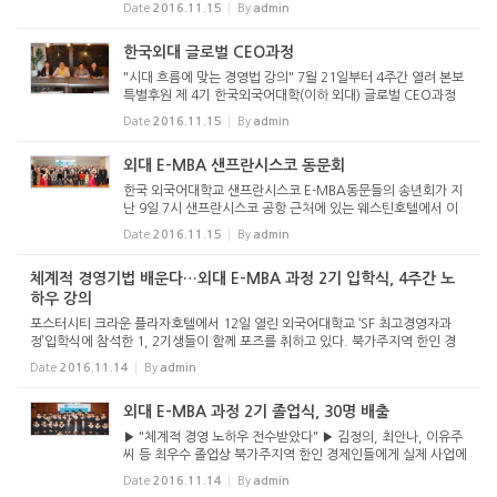
Date
2016.11.15
By
admin
문하여 24명 수료자 전원에게 수료증을 전달하고김총장은 한국
에서 전...
한국외대 글로벌 CEO과정
"시대 흐름에 맞는 경영법 강의" 7월 21일부터 4주간 열려 본보
특별후원 제 4기 한국외국어대학(이하 외대) 글로벌 CEO과정
이 오는 7월21일부터 8월15일까지 4주간 포스터시티 크라운
Date
2016.11.15
By
admin
플라자 호텔에서 본보 특별후원으로 열린다. 이와 관련 준비위
원들이 20일...
외대 E-MBA 샌프란시스코 동문회
한국 외국어대학교 샌프란시스코 E-MBA동문들의 송년회가 지
난 9일 7시 샌프란시스코 공항 근처에 있는 웨스틴호텔에서 이
태균 (북가주세탁협회 회장), 정지선(민화협 SF 상임의장), 계용
Date
2016.11.15
By
admin
식, 전일현 (독도사랑북가주협회장)등 60여명이 참석한 가운데
열렸다....
체계적 경영기법 배운다…외대 E-MBA 과정 2기 입학식, 4주간 노
하우 강의
포스터시티 크라운 플라자호텔에서 12일 열린 외국어대학교 ‘SF 최고경영자과
정’입학식에 참석한 1, 2기생들이 함께 포즈를 취하고 있다. 북가주지역 한인 경
제인들에게 체계적 경영기법을 전수, 실제 사업에 효과적으로 접목토록 교육시키
Date
2016.11.14
By
admin
는 제2...
외대 E-MBA 과정 2기 졸업식, 30명 배출
▶ "체계적 경영 노하우 전수받았다" ▶ 김정의, 최안나, 이유주
씨 등 최우수 졸업상 북가주지역 한인 경제인들에게 실제 사업에
활용할 수 있는 체계적 경영법을 교육시키는 제2기 ‘SF 최고경영
Date
2016.11.14
By
admin
자과정(SF Executive MBA)’이 4주간의 일정을 마치고 ...