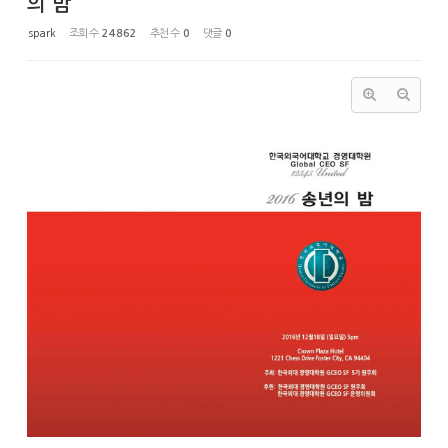
의 밤
spark
조회 수
24862
추천 수
0
댓글
0