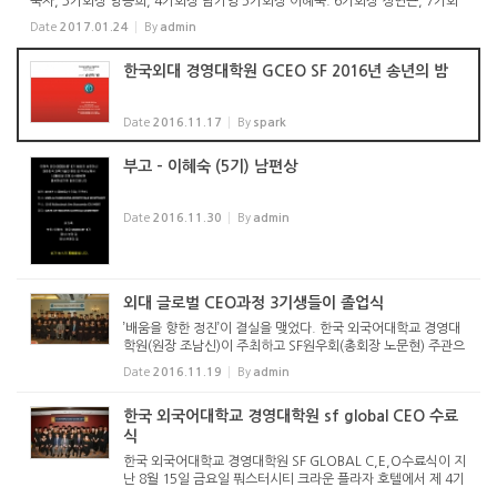
숙자, 3기회장 양승희, 4기회장 남기영 5기회장 이혜숙. 6기회장 정연근, 7기회
장 최점균 총무 : 이혜숙 재무 : 홍혜정, 박미정 골프 : 이우주, 최선희 외교: 이광
Date
2017.01.24
By
admin
용, 김민정, ...
한국외대 경영대학원 GCEO SF 2016년 송년의 밤
Date
2016.11.17
By
spark
부고 - 이혜숙 (5기) 남편상
Date
2016.11.30
By
admin
외대 글로벌 CEO과정 3기생들이 졸업식
’배움을 향한 정진’이 결실을 맺었다. 한국 외국어대학교 경영대
학원(원장 조남신)이 주최하고 SF원우회(총회장 노문현) 주관으
로 열린 외대 글로벌 CEO과정이 지난 4주간의 일정을 마치고 1
Date
2016.11.19
By
admin
0일 포스터시티 크라운플라자 호텔에서 3기 졸업식을 ...
한국 외국어대학교 경영대학원 sf global CEO 수료
식
한국 외국어대학교 경영대학원 SF GLOBAL C,E,O수료식이 지
난 8월 15일 금요일 풔스터시티 크라운 플라자 호텔에서 제 4기
수료식이 있었읍니다 이날 한국 외국어 대학교 김인철 총장이 방