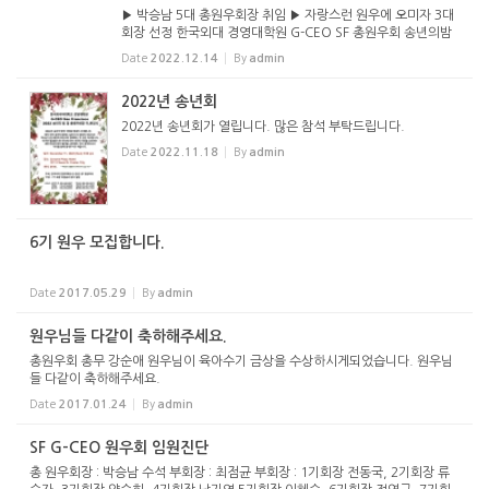
▶ 박승남 5대 총원우회장 취임 ▶ 자랑스런 원우에 오미자 3대
회장 선정 한국외대 경영대학원 G-CEO SF 총원우회 송년의밤
및 회장 이취임식에서 참석자들이 단체사진을 찍었다. (앉아있
Date
2022.12.14
By
admin
는) 맨 앞줄 왼쪽부터 이복님 원우, 이혜숙 행정부회장, 강승태
본보 지...
2022년 송년회
2022년 송년회가 열립니다. 많은 참석 부탁드립니다.
Date
2022.11.18
By
admin
6기 원우 모집합니다.
Date
2017.05.29
By
admin
원우님들 다같이 축하해주세요.
총원우회 총무 강순애 원우님이 육아수기 금상을 수상하시게되었습니다. 원우님
들 다같이 축하해주세요.
Date
2017.01.24
By
admin
SF G-CEO 원우회 임원진단
총 원우회장 : 박승남 수석 부회장 : 최점균 부회장 : 1기회장 전동국, 2기회장 류