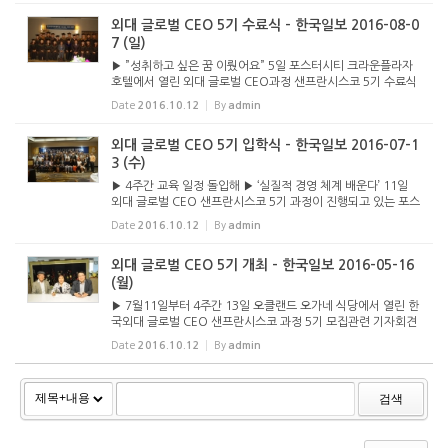
외대 글로벌 CEO 5기 수료식 - 한국일보 2016-08-0
7 (일)
▶ ”성취하고 싶은 꿈 이뤘어요” 5일 포스터시티 크라운플라자
호텔에서 열린 외대 글로벌 CEO과정 샌프란시스코 5기 수료식
에서 졸업생들이 기념촬영하고 있다. 앞줄 왼쪽 다섯 번째부터
Date
2016.10.12
By
admin
오미자 총원우회장, 채명수 외대 경영대학원장, 강승구 운...
외대 글로벌 CEO 5기 입학식 - 한국일보 2016-07-1
3 (수)
▶ 4주간 교육 일정 돌입해 ▶ ‘실질적 경영 체계 배운다’ 11일
외대 글로벌 CEO 샌프란시스코 5기 과정이 진행되고 있는 포스
터시티 플라자 호텔에서 입학식이 열리고 있다. [사진 외대 글로
Date
2016.10.12
By
admin
벌 CEO SF 운영위원회] 북가주 한인 경영 리더를 배출하...
외대 글로벌 CEO 5기 개최 - 한국일보 2016-05-16
(월)
▶ 7월11일부터 4주간 13일 오클랜드 오가네 식당에서 열린 한
국외대 글로벌 CEO 샌프란시스코 과정 5기 모집관련 기자회견
에 참석한 곽태길 외대 총동문회장, 오미자 외대 총원우회장, 강
Date
2016.10.12
By
admin
승구 외대 글로벌 CEO SF 운영위원장(왼쪽부터) 북가주 한인
경영 리더...
검색