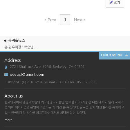
쓰기
Prev
1
Next
2025 송년회
2024 송년회
공지&뉴스
총 원우회장 : 박승남 ...
QUICK MENU
한국외국어대학교 경영대학원 GCEO 과정 SF ...
Address
[한국외대 경영대학원 G-CEO SF총원우회 송...
2721 Shattuck Ave. #256, Berkeley, CA 94705
2025 송년회
gceosf@gmail.com
2024 송년회
COPYRIGHT(C) 2016 BY SF GLOBAL CEO. ALL RIGHTS RESERVED.
총 원우회장 : 박승남 ...
About us
한국외국어대학교 경영대학원 GCEO 과정 SF ...
한국외국어대 경영대학원의 최고경영자과정인 ‘글로벌 CEO과정’은 다른 대학과 달리 국내과
[한국외대 경영대학원 G-CEO SF총원우회 송...
정 외에 해외과정을 운영하고 있다는 게 가장 큰 특징이다. 글로벌 인재 양성 분야를 특화하고
있는 한국외대의 강점을 최고위과정에서도 최대한 살린 것이다.
more...