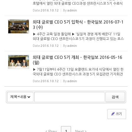
호텔에서 열린 외대 글로벌 CEO과정 샌프란시스코 5기 수료식
에서 졸업생들이 기념촬영하고 있다. 앞줄 왼쪽 다섯 번째부터
Date
2016.10.12
By
admin
오미자 총원우회장, 채명수 외대 경영대학원장, 강승구 운...
외대 글로벌 CEO 5기 입학식 - 한국일보 2016-07-1
3 (수)
▶ 4주간 교육 일정 돌입해 ▶ ‘실질적 경영 체계 배운다’ 11일
외대 글로벌 CEO 샌프란시스코 5기 과정이 진행되고 있는 포스
터시티 플라자 호텔에서 입학식이 열리고 있다. [사진 외대 글로
Date
2016.10.12
By
admin
벌 CEO SF 운영위원회] 북가주 한인 경영 리더를 배출하...
외대 글로벌 CEO 5기 개최 - 한국일보 2016-05-16
(월)
▶ 7월11일부터 4주간 13일 오클랜드 오가네 식당에서 열린 한
국외대 글로벌 CEO 샌프란시스코 과정 5기 모집관련 기자회견
에 참석한 곽태길 외대 총동문회장, 오미자 외대 총원우회장, 강
Date
2016.10.12
By
admin
승구 외대 글로벌 CEO SF 운영위원장(왼쪽부터) 북가주 한인
경영 리더...
검색
쓰기
Prev
1
Next