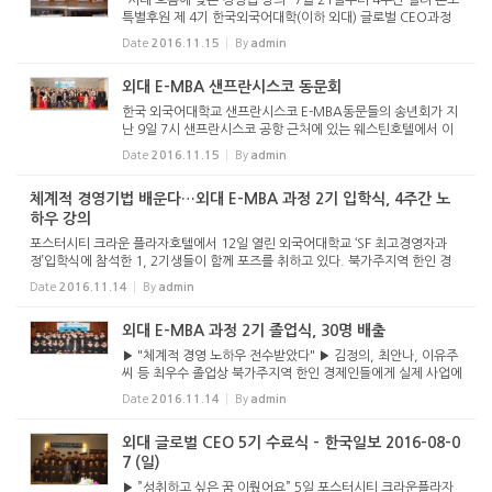
특별후원 제 4기 한국외국어대학(이하 외대) 글로벌 CEO과정
이 오는 7월21일부터 8월15일까지 4주간 포스터시티 크라운
Date
2016.11.15
By
admin
플라자 호텔에서 본보 특별후원으로 열린다. 이와 관련 준비위
원들이 20일...
외대 E-MBA 샌프란시스코 동문회
한국 외국어대학교 샌프란시스코 E-MBA동문들의 송년회가 지
난 9일 7시 샌프란시스코 공항 근처에 있는 웨스틴호텔에서 이
태균 (북가주세탁협회 회장), 정지선(민화협 SF 상임의장), 계용
Date
2016.11.15
By
admin
식, 전일현 (독도사랑북가주협회장)등 60여명이 참석한 가운데
열렸다....
체계적 경영기법 배운다…외대 E-MBA 과정 2기 입학식, 4주간 노
하우 강의
포스터시티 크라운 플라자호텔에서 12일 열린 외국어대학교 ‘SF 최고경영자과
정’입학식에 참석한 1, 2기생들이 함께 포즈를 취하고 있다. 북가주지역 한인 경
제인들에게 체계적 경영기법을 전수, 실제 사업에 효과적으로 접목토록 교육시키
Date
2016.11.14
By
admin
는 제2...
외대 E-MBA 과정 2기 졸업식, 30명 배출
▶ "체계적 경영 노하우 전수받았다" ▶ 김정의, 최안나, 이유주
씨 등 최우수 졸업상 북가주지역 한인 경제인들에게 실제 사업에
활용할 수 있는 체계적 경영법을 교육시키는 제2기 ‘SF 최고경영
Date
2016.11.14
By
admin
자과정(SF Executive MBA)’이 4주간의 일정을 마치고 ...
외대 글로벌 CEO 5기 수료식 - 한국일보 2016-08-0
7 (일)
▶ ”성취하고 싶은 꿈 이뤘어요” 5일 포스터시티 크라운플라자