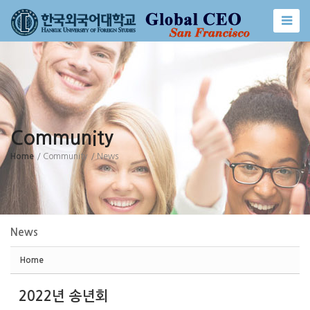
Sketchbook5, 스케치북5
Sketchbook5, 스케치북5
Community
Home
/ Community
/ News
News
Home
2022년 송년회