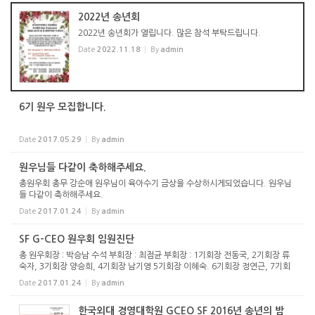
본보 지...
2022년 송년회
2022년 송년회가 열립니다. 많은 참석 부탁드립니다.
Date
2022.11.18
By
admin
6기 원우 모집합니다.
Date
2017.05.29
By
admin
원우님들 다같이 축하해주세요.
총원우회 총무 강순애 원우님이 육아수기 금상을 수상하시게되었습니다. 원우님
들 다같이 축하해주세요.
Date
2017.01.24
By
admin
SF G-CEO 원우회 임원진단
총 원우회장 : 박승남 수석 부회장 : 최점균 부회장 : 1기회장 전동국, 2기회장 류
숙자, 3기회장 양승희, 4기회장 남기영 5기회장 이혜숙. 6기회장 정연근, 7기회
장 최점균 총무 : 이혜숙 재무 : 홍혜정, 박미정 골프 : 이우주, 최선희 외교: 이광
Date
2017.01.24
By
admin
용, 김민정, ...
한국외대 경영대학원 GCEO SF 2016년 송년의 밤