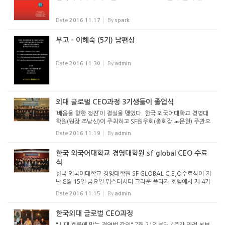
Date
2016.11.17
By
spark
부고 - 이혜숙 (5기) 남편상
Date
2016.11.30
By
admin
외대 글로벌 CEO과정 3기생들이 졸업식
’배움을 향한 정진’이 결실을 맺었다. 한국 외국어대학교 경영대
학원(원장 조남신)이 주최하고 SF원우회(총회장 노문현) 주관으
로 열린 외대 글로벌 CEO과정이 지난 4주간의 일정을 마치고 1
Date
2016.11.19
By
admin
0일 포스터시티 크라운플라자 호텔에서 3기 졸업식을 ...
한국 외국어대학교 경영대학원 sf global CEO 수료
식
한국 외국어대학교 경영대학원 SF GLOBAL C,E,O수료식이 지
난 8월 15일 금요일 풔스터시티 크라운 플라자 호텔에서 제 4기
수료식이 있었읍니다 이날 한국 외국어 대학교 김인철 총장이 방
Date
2016.11.15
By
admin
문하여 24명 수료자 전원에게 수료증을 전달하고김총장은 한국
에서 전...
한국외대 글로벌 CEO과정
"시대 흐름에 맞는 경영법 강의" 7월 21일부터 4주간 열려 본보