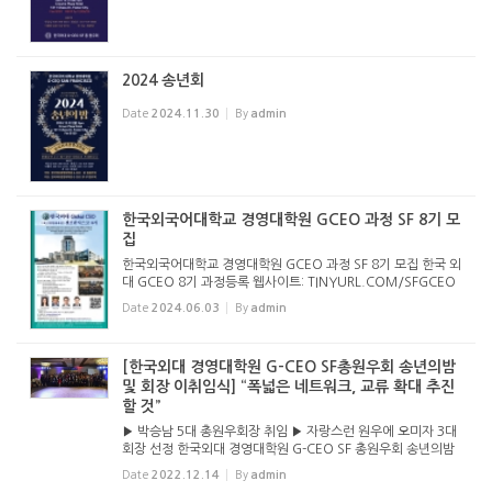
2024 송년회
Date
2024.11.30
By
admin
한국외국어대학교 경영대학원 GCEO 과정 SF 8기 모
집
한국외국어대학교 경영대학원 GCEO 과정 SF 8기 모집 한국 외
대 GCEO 8기 과정등록 웹사이트: TINYURL.COM/SFGCEO
8 세계로 뻗어 나가는 한국 외국어대학교와 함께 하세요. 한국외
Date
2024.06.03
By
admin
국어대학교 경영대학원 GCEO 과정 SF 8기 모집 한국 외대 GC
EO 8기 과정등록 웹...
[한국외대 경영대학원 G-CEO SF총원우회 송년의밤
및 회장 이취임식] “폭넓은 네트워크, 교류 확대 추진
할 것”
▶ 박승남 5대 총원우회장 취임 ▶ 자랑스런 원우에 오미자 3대
회장 선정 한국외대 경영대학원 G-CEO SF 총원우회 송년의밤
및 회장 이취임식에서 참석자들이 단체사진을 찍었다. (앉아있
Date
2022.12.14
By
admin
는) 맨 앞줄 왼쪽부터 이복님 원우, 이혜숙 행정부회장, 강승태