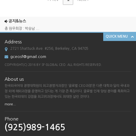
2025 송년회
2024 송년회
공지&뉴스
총 원우회장 : 박승남 ...
QUICK MENU
한국외국어대학교 경영대학원 GCEO 과정 SF ...
Address
[한국외대 경영대학원 G-CEO SF총원우회 송...
2721 Shattuck Ave. #256, Berkeley, CA 94705
2025 송년회
gceosf@gmail.com
2024 송년회
COPYRIGHT(C) 2016 BY SF GLOBAL CEO. ALL RIGHTS RESERVED.
총 원우회장 : 박승남 ...
About us
한국외국어대학교 경영대학원 GCEO 과정 SF ...
한국외국어대 경영대학원의 최고경영자과정인 ‘글로벌 CEO과정’은 다른 대학과 달리 국내과
[한국외대 경영대학원 G-CEO SF총원우회 송...
정 외에 해외과정을 운영하고 있다는 게 가장 큰 특징이다. 글로벌 인재 양성 분야를 특화하고
있는 한국외대의 강점을 최고위과정에서도 최대한 살린 것이다.
more...
Phone
(925)989-1465