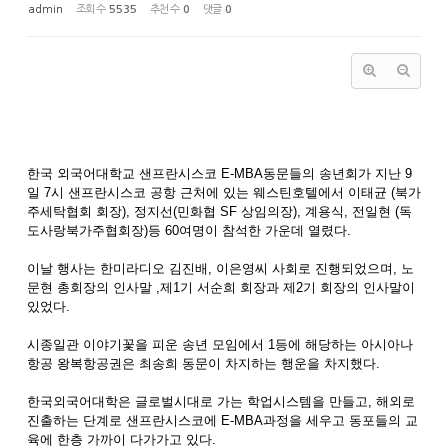
admin
조회 수
5535
추천 수
0
댓글
0
한국 외국어대학교 샌프란시스코 E-MBA동문들의 송년회가 지난 9
일 7시 샌프란시스코 공항 근처에 있는 웨스틴호텔에서 이태균 (북가
주세탁협회 회장), 정지선(민화협 SF 상임의장), 계용식, 전일현 (독
도사랑북가주협회장)등 60여명이 참석한 가운데 열렸다.
이날 행사는 한미라디오 김진배, 이은영씨 사회로 진행되었으며, 노
문현 총회장의 인사말 ,제1기 서순희 회장과 제2기 회장의 인사말이
있었다.
시종일관 이야기꽃을 피운 송년 모임에서 1등에 해당하는 아시아나
항공 왕복항공권은 최송희 동문이 차지하는 행운을 차지했다.
한국외국어대학은 글로벌시대로 가는 학업시스템을 만들고, 해외로
진출하는 단계로 샌프란시스코에 E-MBA과정을 세우고 동포들의 교
육에 한층 가까이 다가가고 있다.