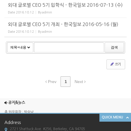
외대 글로벌 CEO 5기 입학식 - 한국일보 2016-07-13 (수)
Date
2016.10.12
By
admin
외대 글로벌 CEO 5기 개최 - 한국일보 2016-05-16 (월)
Date
2016.10.12
By
admin
검색
쓰기
Prev
1
Next
2025 송년회
2024 송년회
공지&뉴스
총 원우회장 : 박승남 ...
QUICK MENU
한국외국어대학교 경영대학원 GCEO 과정 SF ...
Address
[한국외대 경영대학원 G-CEO SF총원우회 송...
2721 Shattuck Ave. #256, Berkeley, CA 94705