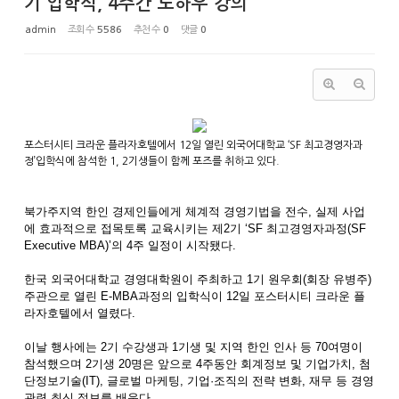
기 입학식, 4주간 노하우 강의
admin
조회 수
5586
추천 수
0
댓글
0
포스터시티 크라운 플라자호텔에서 12일 열린 외국어대학교 ‘SF 최고경영자과
정’입학식에 참석한 1, 2기생들이 함께 포즈를 취하고 있다.
북가주지역 한인 경제인들에게 체계적 경영기법을 전수, 실제 사업
에 효과적으로 접목토록 교육시키는 제2기 ‘SF 최고경영자과정(SF
Executive MBA)’의 4주 일정이 시작됐다.
한국 외국어대학교 경영대학원이 주최하고 1기 원우회(회장 유병주)
주관으로 열린 E-MBA과정의 입학식이 12일 포스터시티 크라운 플
라자호텔에서 열렸다.
이날 행사에는 2기 수강생과 1기생 및 지역 한인 인사 등 70여명이
참석했으며 2기생 20명은 앞으로 4주동안 회계정보 및 기업가치, 첨
단정보기술(IT), 글로벌 마케팅, 기업·조직의 전략 변화, 재무 등 경영
관련 최신 정보를 배운다.