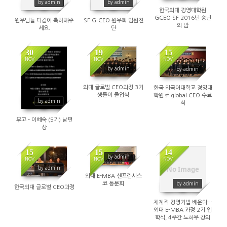
by admin
by admin
한국외대 경영대학원
GCEO SF 2016년 송년
원우님들 다같이 축하해주
SF G-CEO 원우회 임원진
의 밤
세요.
단
30
19
15
NOV
NOV
NOV
by admin
by admin
외대 글로벌 CEO과정 3기
한국 외국어대학교 경영대
생들이 졸업식
학원 sf global CEO 수료
by admin
식
부고 - 이혜숙 (5기) 남편
상
15
15
14
by admin
NOV
NOV
NOV
No Image
by admin
외대 E-MBA 샌프란시스
코 동문회
by admin
한국외대 글로벌 CEO과정
체계적 경영기법 배운다…
외대 E-MBA 과정 2기 입
학식, 4주간 노하우 강의