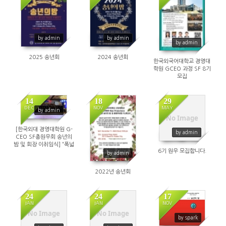
by admin
by admin
by admin
2025 송년회
2024 송년회
한국외국어대학교 경영대
학원 GCEO 과정 SF 8기
모집
14
18
29
DEC
NOV
MAY
by admin
No Image
[한국외대 경영대학원 G-
by admin
CEO SF총원우회 송년의
밤 및 회장 이취임식] “폭넓
6기 원우 모집합니다.
은 네트워크, 교류 확대 추
by admin
진할 것”
2022년 송년회
24
24
17
JAN
JAN
NOV
No Image
No Image
by spark