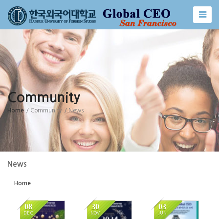
Sketchbook5, 스케치북5
Sketchbook5, 스케치북5
Community
Home
/ Community
/ News
News
Home
08
30
03
DEC
NOV
JUN