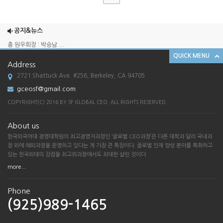
2025 송년회
2024 송년회
공지&뉴스
총 원우회장 : 박승남 ...
QUICK MENU
한국외국어대학교 경영대학원 GCEO 과정 SF ...
Address
[한국외대 경영대학원 G-CEO SF총원우회 송...
2721 Shattuck Ave. #256, Berkeley, CA 94705
2025 송년회
gceosf@gmail.com
2024 송년회
COPYRIGHT(C) 2016 BY SF GLOBAL CEO. ALL RIGHTS RESERVED.
총 원우회장 : 박승남 ...
About us
한국외국어대학교 경영대학원 GCEO 과정 SF ...
한국외국어대 경영대학원의 최고경영자과정인 ‘글로벌 CEO과정’은 다른 대학과 달리 국내과
[한국외대 경영대학원 G-CEO SF총원우회 송...
정 외에 해외과정을 운영하고 있다는 게 가장 큰 특징이다. 글로벌 인재 양성 분야를 특화하고
있는 한국외대의 강점을 최고위과정에서도 최대한 살린 것이다.
more...
Phone
(925)989-1465