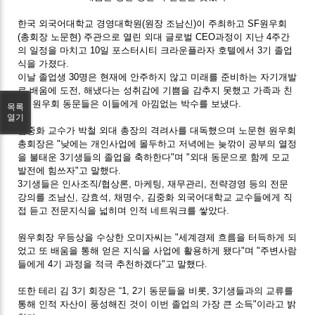
한국 외국어대학교 경영대학원(원장 조남신)이 주최하고 SF원우회
(총회장 노문현) 주관으로 열린 외대 글로벌 CEO과정이 지난 4주간
의 일정을 마치고 10일 포스터시티 크라운플라자 호텔에서 3기 졸업
식을 가졌다.
이날 졸업생 30명은 현재에 안주하지 않고 미래를 준비하는 자기개발
로 배움에 도전, 해냈다는 성취감에 기쁨을 감추지 못했고 가족과 친
지, 원우회 동문들은 이들에게 아낌없는 박수를 보냈다.
목록
열기
김중화 교수가 박철 외대 총장의 격려사를 대독했으며 노문현 원우회
총회장은 "낮에는 개인사업에 몰두하고 저녁에는 늦깎이 공부의 열정
을 불태운 3기생들의 졸업을 축하한다"며 "외대 동문으로 함께 모교
발전에 힘쓰자"고 말했다.
3기생들은 인사조직/협상론, 마케팅, 재무관리, 전략경영 등의 전문
강의를 조남신, 강효석, 채명수, 김중화 외국어대학교 교수들에게 직
접 듣고 전문지식을 넓히며 인적 네트워크를 쌓았다.
원우회장 우등상을 수상한 오미자씨는 "세계경제 흐름을 터득하게 되
었고 또 배움을 통해 얻은 지식을 사업에 활용하게 됐다"며 "주변사람
들에게 4기 과정을 적극 추천하겠다"고 말했다.
또한 테리 김 3기 회장은 “1, 2기 동문들을 비롯, 3기생들과의 교류를
통해 인적 자산이 풍성해진 것이 이번 졸업의 가장 큰 소득"이라고 밝