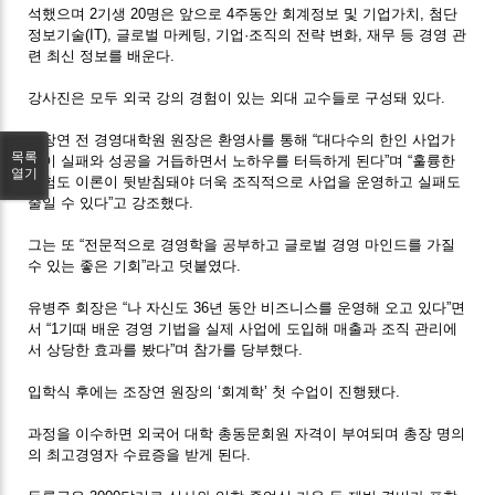
석했으며 2기생 20명은 앞으로 4주동안 회계정보 및 기업가치, 첨단
정보기술(IT), 글로벌 마케팅, 기업·조직의 전략 변화, 재무 등 경영 관
련 최신 정보를 배운다.
강사진은 모두 외국 강의 경험이 있는 외대 교수들로 구성돼 있다.
조장연 전 경영대학원 원장은 환영사를 통해 “대다수의 한인 사업가
목록
들이 실패와 성공을 거듭하면서 노하우를 터득하게 된다”며 “훌륭한
열기
경험도 이론이 뒷받침돼야 더욱 조직적으로 사업을 운영하고 실패도
줄일 수 있다”고 강조했다.
그는 또 “전문적으로 경영학을 공부하고 글로벌 경영 마인드를 가질
수 있는 좋은 기회”라고 덧붙였다.
유병주 회장은 “나 자신도 36년 동안 비즈니스를 운영해 오고 있다”면
서 “1기때 배운 경영 기법을 실제 사업에 도입해 매출과 조직 관리에
서 상당한 효과를 봤다”며 참가를 당부했다.
입학식 후에는 조장연 원장의 ‘회계학’ 첫 수업이 진행됐다.
과정을 이수하면 외국어 대학 총동문회원 자격이 부여되며 총장 명의
의 최고경영자 수료증을 받게 된다.