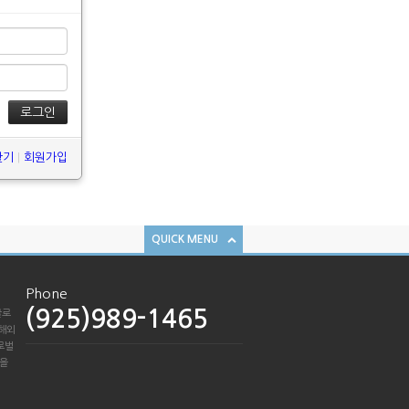
찾기
|
회원가입
QUICK MENU
Phone
(925)989-1465
글로
 해외
로벌
점을