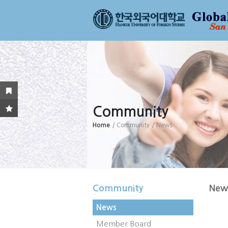
Community
Home
/ Community
/ News
Community
New
News
Member Board