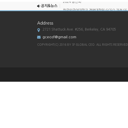
공지&뉴스
한국외국어대학교 경영대학원 GCEO 과정 SF .
[한국외대 경영대학원 G-CEO SF총원우회 송..
Address
2022년 송년회
2721 Shattuck Ave. #256, Berkeley, CA 94705
2025 송년회
gceosf@gmail.com
2024 송년회
COPYRIGHT(C) 2016 BY SF GLOBAL CEO. ALL RIGHTS RESERVED
한국외국어대학교 경영대학원 GCEO 과정 SF .
[한국외대 경영대학원 G-CEO SF총원우회 송..
2022년 송년회