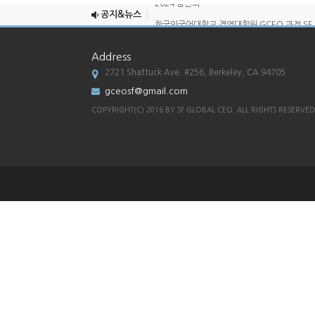
공지&뉴스
한국외국어대학교 경영대학원 GCEO 과정 SF .
[한국외대 경영대학원 G-CEO SF총원우회 송..
Address
2022년 송년회
2721 Shattuck Ave. #256, Berkeley, CA 94705
2025 송년회
gceosf@gmail.com
2024 송년회
COPYRIGHT(C) 2016 BY SF GLOBAL CEO. ALL RIGHTS RESERVED
한국외국어대학교 경영대학원 GCEO 과정 SF .
[한국외대 경영대학원 G-CEO SF총원우회 송..
2022년 송년회